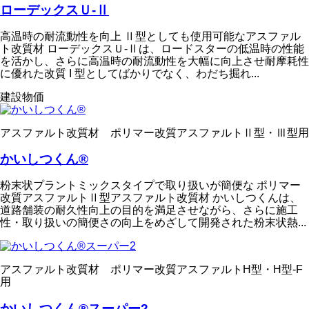
ローデックスＵ-Ⅱ
高温時の耐流動性を向上 Ⅱ型としても使用可能なアスファル
ト改質材 ローデックスＵ-Ⅱは、ロードスターの低温時の性能
を活かし、さらに高温時の耐流動性を大幅に向上させ耐摩耗性
に優れた改質 I 型としてばかりでなく、わだち掘れ...
建設物価
アスファルト改質材 ポリマー改質アスファルトⅡ型・Ⅲ型用
かいしつくん®
粉末状プラントミックスタイプで取り扱いが簡便な ポリマー
改質アスファルトⅡ型アスファルト改質材 かいしつくんは、
道路舗装の耐久性向上の目的を満足させながら、さらに施工
性・取り扱いの簡便さの向上をめざして開発された粉末状熱...
アスファルト改質材 ポリマー改質アスファルトH型・H型-F
用
かいしつくん®スーパー2