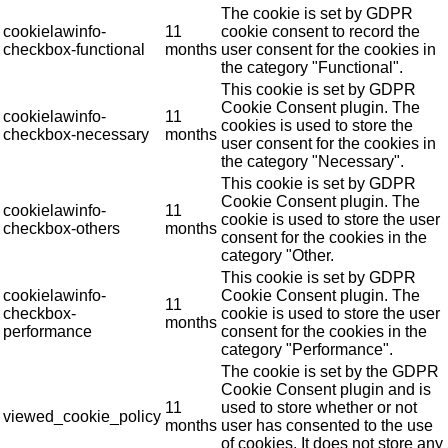
The cookie is set by GDPR
cookielawinfo-
11
cookie consent to record the
checkbox-functional
months
user consent for the cookies in
the category "Functional".
This cookie is set by GDPR
Cookie Consent plugin. The
cookielawinfo-
11
cookies is used to store the
checkbox-necessary
months
user consent for the cookies in
the category "Necessary".
This cookie is set by GDPR
Cookie Consent plugin. The
cookielawinfo-
11
cookie is used to store the user
checkbox-others
months
consent for the cookies in the
category "Other.
This cookie is set by GDPR
cookielawinfo-
Cookie Consent plugin. The
11
checkbox-
cookie is used to store the user
months
performance
consent for the cookies in the
category "Performance".
The cookie is set by the GDPR
Cookie Consent plugin and is
11
used to store whether or not
viewed_cookie_policy
months
user has consented to the use
of cookies. It does not store any