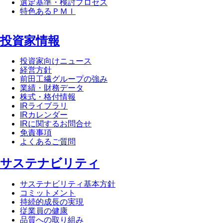
選定基準・検討プロセス
特色あるＰＭＩ
投資家情報
投資家向けニュース
経営方針
前田工繊グループの強み
業績・財務データ
株式・格付情報
IRライブラリ
IRカレンダー
IRに関するお問合せ
免責事項
よくあるご質問
サステナビリティ
サステナビリティ基本方針
コミットメント
持続的成長の実現
従業員の健康
品質への取り組み