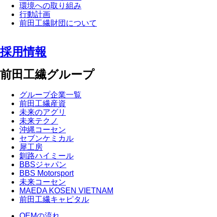
環境への取り組み
行動計画
前田工繊財団について
採用情報
前田工繊グループ
グループ企業一覧
前田工繊産資
未来のアグリ
未来テクノ
沖縄コーセン
セブンケミカル
犀工房
釧路ハイミール
BBSジャパン
BBS Motorsport
未来コーセン
MAEDA KOSEN VIETNAM
前田工繊キャピタル
OEMの流れ