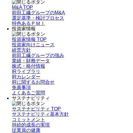
M&A TOP
前田工繊グループのM&A
選定基準・検討プロセス
特色あるＰＭＩ
投資家情報
投資家情報 TOP
投資家向けニュース
経営方針
前田工繊グループの強み
業績・財務データ
株式・格付情報
IRライブラリ
IRカレンダー
IRに関するお問合せ
免責事項
よくあるご質問
サステナビリティ
サステナビリティ TOP
サステナビリティ基本方針
コミットメント
持続的成長の実現
従業員の健康