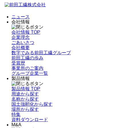
ニュース
会社情報
会社情報 TOP
企業理念
ごあいさつ
会社概要
数字でみる前田工繊グループ
前田工繊の歩み
受賞歴
事業所のご案内
グループ企業一覧
製品情報
製品情報 TOP
用途から探す
名称から探す
国土強靭化から探す
場所から探す
特集
資料ダウンロード
M&A