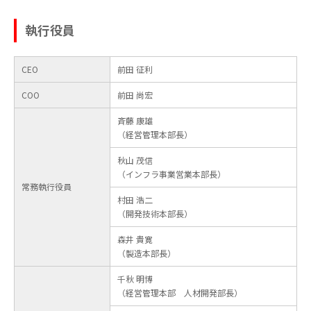
執行役員
CEO
前田 征利
COO
前田 尚宏
斉藤 康雄
（経営管理本部長）
秋山 茂信
（インフラ事業営業本部長）
常務執行役員
村田 浩二
（開発技術本部長）
森井 貴寛
（製造本部長）
千秋 明博
（経営管理本部 人材開発部長）