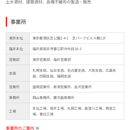
土木資材、建築資材、各種不織布の製造・販売
事業所
東京本社
東京都港区芝公園2-4-1 芝パークビルＡ館12F
福井本社
福井県坂井市春江町沖布目38-3
営業部
東京営業部、福井営業部
札幌支店、仙台支店、名古屋支店、大阪支店、広島支
支店
店、四国支店、福岡支店
営業所
盛岡営業所、新潟営業所、金沢営業所
事務所
岡山事務所、鹿児島事務所
本社工場、坂井工場、丸岡工場、能登川工場、西宮工
工場
場、春日工場
事業所のご案内