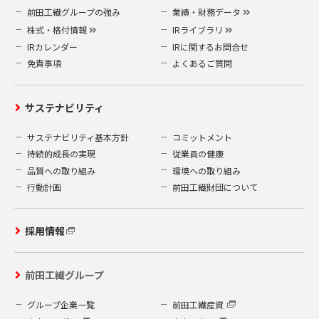
前田工繊グループの強み
業績・財務データ
株式・格付情報
IRライブラリ
IRカレンダー
IRに関するお問合せ
免責事項
よくあるご質問
サステナビリティ
サステナビリティ基本方針
コミットメント
持続的成長の実現
従業員の健康
品質への取り組み
環境への取り組み
行動計画
前田工繊財団について
採用情報
前田工繊グループ
グループ企業一覧
前田工繊産資