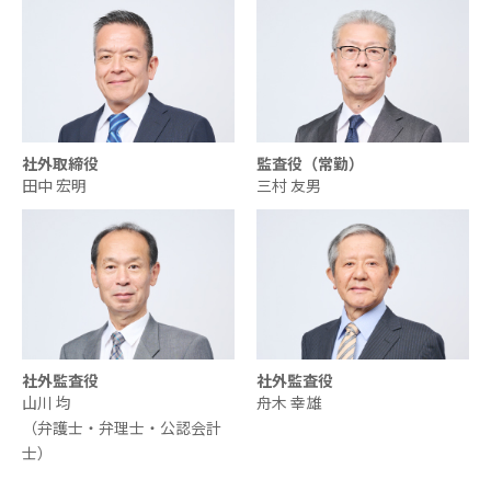
社外取締役
監査役（常勤）
田中 宏明
三村 友男
社外監査役
社外監査役
山川 均
舟木 幸雄
（弁護士・弁理士・公認会計
士）