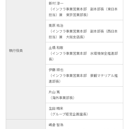
新村 淳一
（インフラ事業営業本部 副本部長（東日本
担当）兼 東京営業部長）
栗原 祐治
（インフラ事業営業本部 副本部長（西日本
担当）兼 大阪支店長）
土橋 和敬
執行役員
（インフラ事業営業本部 水環境保全推進部
長）
伊藤 順也
（インフラ事業営業本部 景観マテリアル推
進部長）
片山 篤
（海外事業部長）
生田 晴来
（グループ経営企画室長）
嶋倉 智浩