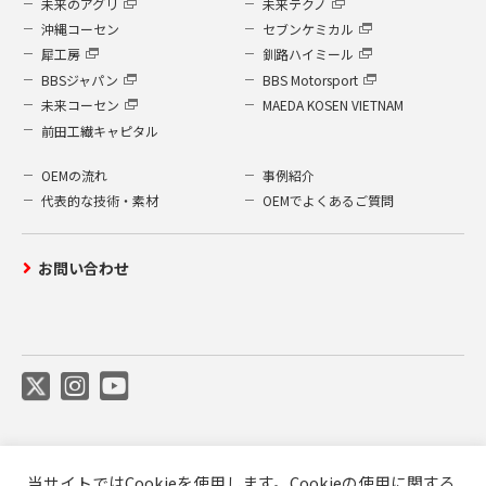
未来のアグリ
未来テクノ
沖縄コーセン
セブンケミカル
犀工房
釧路ハイミール
BBSジャパン
BBS Motorsport
未来コーセン
MAEDA KOSEN VIETNAM
前田工繊キャピタル
OEMの流れ
事例紹介
代表的な技術・素材
OEMでよくあるご質問
お問い合わせ
当サイトではCookieを使用します。Cookieの使用に関する