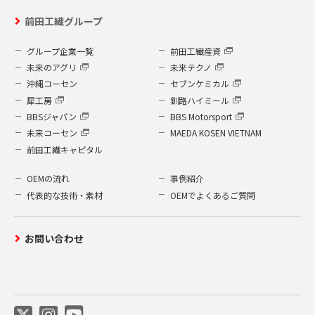
前田工繊グループ
グループ企業一覧
前田工繊産資
未来のアグリ
未来テクノ
沖縄コーセン
セブンケミカル
犀工房
釧路ハイミール
BBSジャパン
BBS Motorsport
未来コーセン
MAEDA KOSEN VIETNAM
前田工繊キャピタル
OEMの流れ
事例紹介
代表的な技術・素材
OEMでよくあるご質問
お問い合わせ