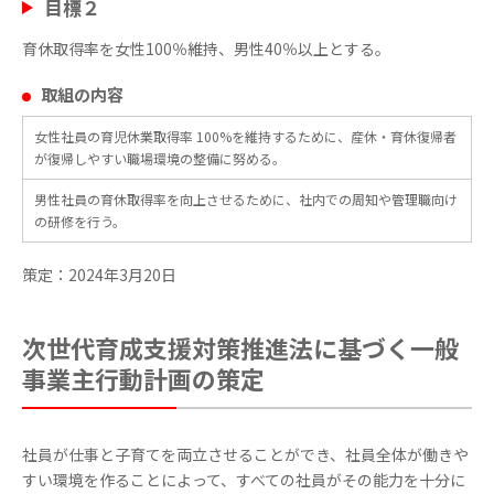
目標２
育休取得率を女性
100
％維持、男性
40
％以上とする。
取組の内容
女性社員の育児休業取得率 100%を維持するために、産休・育休復帰者
が復帰しやすい職場環境の整備に努める。
男性社員の育休取得率を向上させるために、社内での周知や管理職向け
の研修を行う。
策定：2024年
3
月
20
日
次世代育成支援対策推進法に基づく一般
事業主行動計画の策定
社員が仕事と子育てを両立させることができ、社員全体が働きや
すい環境を作ることによって、すべての社員がその能力を十分に