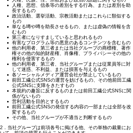
人種、思想、信条等の差別をする行為、または差別を助
長するもの
政治活動、選挙活動、宗教活動またはこれらに類似する
もの
単なる噂や噂を助長させるもの、または虚偽の情報を含
むもの
第三者になりすましていると思われるもの
有害なプログラム等の悪意のあるコンテンツを含むもの
他の利用者、第三者または当社グループの商標権、著作
権その他の知的財産権、肖像権、プライバシーその他の
権利を侵害するもの
他の利用者、第三者、当社グループまたは従業員等に対
して迷惑、不利益、または損害を与えるもの
各ソーシャルメディア運営会社が禁止しているもの
前田工繊公式SNSの運営を妨げるもの、その他前田工繊
公式SNSに支障をきたすもの
本規約の趣旨に反するものまたは前田工繊公式SNSに関
係がないもの
営利活動を目的とするもの
前田工繊公式SNSの発信する内容の一部または全部を改
変するもの
その他、当社グループが不適当と判断するもの
2．当社グループは前項各号に掲げる他、その単独の裁量にお
いて、前項の措置を行うことができます。