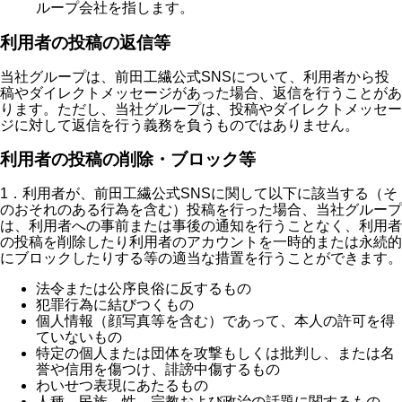
ループ会社を指します。
利用者の投稿の返信等
当社グループは、前田工繊公式SNSについて、利用者から投
稿やダイレクトメッセージがあった場合、返信を行うことがあ
ります。ただし、当社グループは、投稿やダイレクトメッセー
ジに対して返信を行う義務を負うものではありません。
利用者の投稿の削除・ブロック等
1．利用者が、前田工繊公式SNSに関して以下に該当する（そ
のおそれのある行為を含む）投稿を行った場合、当社グループ
は、利用者への事前または事後の通知を行うことなく、利用者
の投稿を削除したり利用者のアカウントを一時的または永続的
にブロックしたりする等の適当な措置を行うことができます。
法令または公序良俗に反するもの
犯罪行為に結びつくもの
個人情報（顔写真等を含む）であって、本人の許可を得
ていないもの
特定の個人または団体を攻撃もしくは批判し、または名
誉や信用を傷つけ、誹謗中傷するもの
わいせつ表現にあたるもの
人種、民族、性、宗教および政治の話題に関するもの