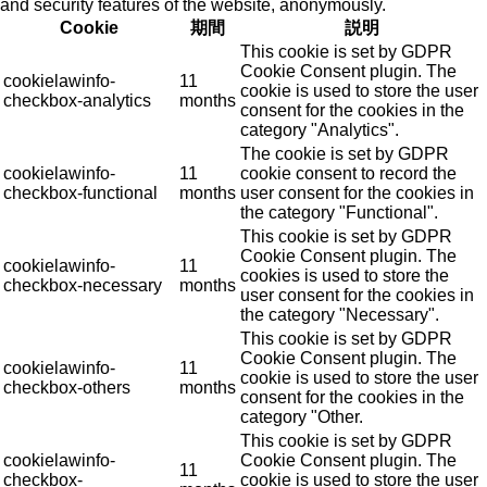
and security features of the website, anonymously.
Cookie
期間
説明
This cookie is set by GDPR
Cookie Consent plugin. The
cookielawinfo-
11
cookie is used to store the user
checkbox-analytics
months
consent for the cookies in the
category "Analytics".
The cookie is set by GDPR
cookielawinfo-
11
cookie consent to record the
checkbox-functional
months
user consent for the cookies in
the category "Functional".
This cookie is set by GDPR
Cookie Consent plugin. The
cookielawinfo-
11
cookies is used to store the
checkbox-necessary
months
user consent for the cookies in
the category "Necessary".
This cookie is set by GDPR
Cookie Consent plugin. The
cookielawinfo-
11
cookie is used to store the user
checkbox-others
months
consent for the cookies in the
category "Other.
This cookie is set by GDPR
cookielawinfo-
Cookie Consent plugin. The
11
checkbox-
cookie is used to store the user