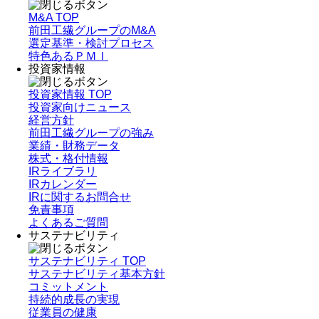
M&A TOP
前田工繊グループのM&A
選定基準・検討プロセス
特色あるＰＭＩ
投資家情報
投資家情報 TOP
投資家向けニュース
経営方針
前田工繊グループの強み
業績・財務データ
株式・格付情報
IRライブラリ
IRカレンダー
IRに関するお問合せ
免責事項
よくあるご質問
サステナビリティ
サステナビリティ TOP
サステナビリティ基本方針
コミットメント
持続的成長の実現
従業員の健康