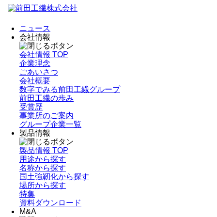
ニュース
会社情報
会社情報 TOP
企業理念
ごあいさつ
会社概要
数字でみる前田工繊グループ
前田工繊の歩み
受賞歴
事業所のご案内
グループ企業一覧
製品情報
製品情報 TOP
用途から探す
名称から探す
国土強靭化から探す
場所から探す
特集
資料ダウンロード
M&A