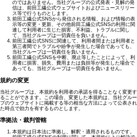
のではありません。当社グループの公式発表・見解の発
信は、前田工繊公式ウェブサイトおよびニュースリリー
ス等で行うものとします。
前田工繊公式SNSから発信される情報、および情報の表
示等の変更・更新、その他前田工繊公式SNSの利用に関
連して利用者に生じた損害、不利益、トラブルに関し
て、当社グループは一切責任を負いません。
前田工繊公式SNSに関連して、利用者間または利用者と
第三者間でトラブルや紛争が発生した場合であっても、
当社グループは一切責任を負いません。
前田工繊公式SNSを中断、廃止等したことによって、利
用者に損害、損失、費用または負担等が発生した場合で
あっても、当社グループは一切責任を負いません。
規約の変更
当社グループは、本規約を利用者の承諾を得ることなく変更す
ることができます。この場合、変更した本規約は、当社グルー
プのウェブサイトに掲載する等の相当な方法によって公表され
た時点で効力を有するものとします。
準拠法・裁判管轄
本規約は日本法に準拠し、解釈・適用されるものです。