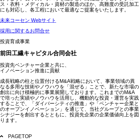
ス・衣料・メディカル・資材の製造のほか、高難度の受託加工
にも対応し、各工程において最適なご提案をいたします。
未来コーセン Webサイト
採用に関するお問合せ
投資育成事業
前田工繊キャピタル合同会社
投資先ベンチャー企業と共に、
イノベーション推進に貢献
成長戦略の柱と位置付けるM&A戦略において、事業領域の異
なる多用な技術やノウハウを「混ぜる」ことで、新たな市場の
創出に向け積極的に事業展開しております。これまでのM&A
で培った実績やノウハウを活用し、機動的な投資・運営を実践
することで、「ダイバーシティの推進」や「ベンチャー企業と
のオープンイノベーション」を通じて、当社グループとの事業
シナジーを創出するとともに、投資先企業の企業価値向上を図
ります。
PAGETOP