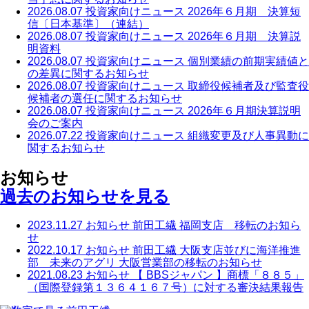
2026.08.07
投資家向けニュース
2026年６月期 決算短
信〔日本基準〕（連結）
2026.08.07
投資家向けニュース
2026年６月期 決算説
明資料
2026.08.07
投資家向けニュース
個別業績の前期実績値と
の差異に関するお知らせ
2026.08.07
投資家向けニュース
取締役候補者及び監査役
候補者の選任に関するお知らせ
2026.08.07
投資家向けニュース
2026年６月期決算説明
会のご案内
2026.07.22
投資家向けニュース
組織変更及び人事異動に
関するお知らせ
お知らせ
過去のお知らせを見る
2023.11.27
お知らせ
前田工繊 福岡支店 移転のお知ら
せ
2022.10.17
お知らせ
前田工繊 大阪支店並びに海洋推進
部 未来のアグリ 大阪営業部の移転のお知らせ
2021.08.23
お知らせ
【 BBSジャパン 】商標「８８５」
（国際登録第１３６４１６７号）に対する審決結果報告