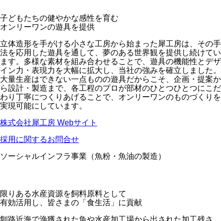
子どもたちの健やかな感性を育む
オンリーワンの遊具を提供
立体造形を手がける小さな工房から始まった犀工房は、その手
法を応用した遊具を通して、夢のある世界観を提供し続けてい
ます。多様な素材を組み合わせることで、遊具の機能性とデザ
イン力・表現力を大幅に拡大し、当社の強みを確立しました。
大量生産はできない一点ものの遊具だからこそ、企画・提案か
ら設計・製造まで、各工程のプロが部材のひとつひとつにこだ
わり丁寧につくりあげることで、オンリーワンのものづくりを
実現可能にしています。
株式会社犀工房 Webサイト
採用に関するお問合せ
ソーシャルインフラ事業（魚粉・魚油の製造）
限りある水産資源を飼料原料として
有効活用し、皆さまの「食生活」に貢献
釧路近海で漁獲された魚や水産加工場から出された加工残さ