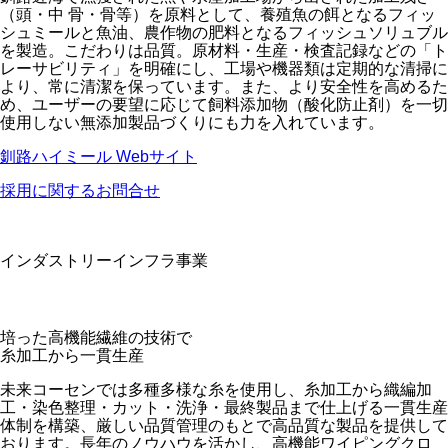
（頭・中 骨・骨等）を原料として、養殖魚の餌となるフィッ
シュミールと魚油、農作物の肥料となるフィッシュソリュブル
を製造。こだわりは品質。原材料・生産・検査記録などの「ト
レーサビリティ」を明確にし、工場や機器類は定期的な清掃に
より、常に清潔を保っています。また、より安全性を高めるた
め、ユーザーの要望に応じて飼料添加物（酸化防止剤）を一切
使用しない無添加製品づくりにも力を入れています。
釧路ハイミール Webサイト
採用に関するお問合せ
インダストリーインフラ事業
培った高機能繊維の技術で
糸加工から一貫生産
未来コーセンでは多種多様な糸を使用し、糸加工から織編加
工・染色整理・カット・洗浄・最終製品まで仕上げる一貫生産
体制を構築、厳しい品質管理のもとで高品質な製品を提供して
おります。長年のノウハウを活かし、高機能ワイピングクロ