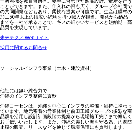
ー溶着機を数百台所有。要望に合わせた製品設計、量産を行う
ことができます。また、仕入れの幅も広く、グループ会社間で
の共同開発などもあり、柔軟な提案が可能です。生産は膜材の
加工50年以上の幅広い経験を持つ職人が担当。開発から納品
までを一社で承ることで、キメの細かいサービスと短納期・高
品質を実現しています。
未来テクノ Webサイト
採用に関するお問合せ
ソーシャルインフラ事業（土木・建設資材）
他社には無い総合力で
沖縄のインフラ整備に貢献
沖縄コーセンは、沖縄を中心にインフラの整備・維持に携わっ
ています。地元密着の営業体制と前田工繊グループの多彩な商
品群を活用し設計計画段階の提案から現場施工完了まで幅広く
お手伝いいたします。また、沖縄の美しい海を守る為、汚濁防
止膜の販売、リースなどを通じて環境保護にも貢献します。