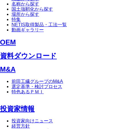
名称から探す
国土強靭化から探す
場所から探す
特集
NETIS取得製品・工法一覧
動画ギャラリー
OEM
資料ダウンロード
M&A
前田工繊グループのM&A
選定基準・検討プロセス
特色あるＰＭＩ
投資家情報
投資家向けニュース
経営方針