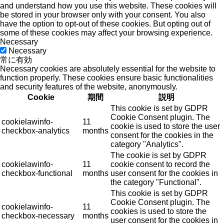
and understand how you use this website. These cookies will
be stored in your browser only with your consent. You also
have the option to opt-out of these cookies. But opting out of
some of these cookies may affect your browsing experience.
Necessary
Necessary
常に有効
Necessary cookies are absolutely essential for the website to
function properly. These cookies ensure basic functionalities
and security features of the website, anonymously.
Cookie
期間
説明
This cookie is set by GDPR
Cookie Consent plugin. The
cookielawinfo-
11
cookie is used to store the user
checkbox-analytics
months
consent for the cookies in the
category "Analytics".
The cookie is set by GDPR
cookielawinfo-
11
cookie consent to record the
checkbox-functional
months
user consent for the cookies in
the category "Functional".
This cookie is set by GDPR
Cookie Consent plugin. The
cookielawinfo-
11
cookies is used to store the
checkbox-necessary
months
user consent for the cookies in