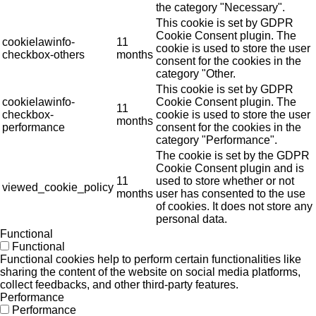
the category "Necessary".
This cookie is set by GDPR
Cookie Consent plugin. The
cookielawinfo-
11
cookie is used to store the user
checkbox-others
months
consent for the cookies in the
category "Other.
This cookie is set by GDPR
cookielawinfo-
Cookie Consent plugin. The
11
checkbox-
cookie is used to store the user
months
performance
consent for the cookies in the
category "Performance".
The cookie is set by the GDPR
Cookie Consent plugin and is
11
used to store whether or not
viewed_cookie_policy
months
user has consented to the use
of cookies. It does not store any
personal data.
Functional
Functional
Functional cookies help to perform certain functionalities like
sharing the content of the website on social media platforms,
collect feedbacks, and other third-party features.
Performance
Performance