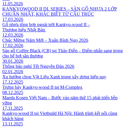
11.05.2026
KANKYOWOOD II DL SERIES – SÀN GỖ NHỰA 2 LỚP
CHUẨN NHẬT, KHÁC BIỆT TỪ CẤU TRÚC
17.03.2026
Gỗ nhựa tổng hợp ngoài trời Kankyo-wood II –
Thương hiệu Nhật Bản
12.03.2026
Chúc Mừng Năm Mới – Xuân Bính Ngọ 2026
17.02.2026
Sàn gỗ Coffee Black (CB) tại Thảo Điền – Điểm nhấn sang trọng
cho bể bơi sân thượng
30.01.2026
Thông báo nghỉ Tết Nguyên Đán 2026
02.01.2026
Xu hướng chọn Vật Liệu Xanh trong xây dựng hiện nay
17.12.2025
Trưng bày Kankyo-wood II tại M-Complex
08.12.2025
Maeda Kosen Việt Nam – Bước vào năm thứ 15 phát triển bền
vững
17.11.2025
Kankyo-wood II tại Vietbuild Hà Nội: Hành trình kết nối cùng
khách hàng
13.11.2025