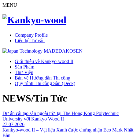
MENU
Company Profile
Liên hệ Tư vấn
Giới thiệu về Kankyo-wood II
Sản Phẩm
Thư Viện
Bản vẽ Hướng dẫn Thi công
Quy trình Thi công Sàn (Deck)
NEWS/Tin Tức
Dự án cải tạo sàn ngoài trời tại The Hong Kong Polytechnic
University với Kankyo Wood II
27.07.2026
Kankyo-wood II – Vật liệu Xanh được chứng nhận Eco Mark Nhật
Bản